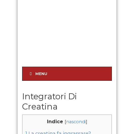
MENU
Integratori Di
Creatina
Indice
[
nascondi
]
1
La creatina fa ingrassare?