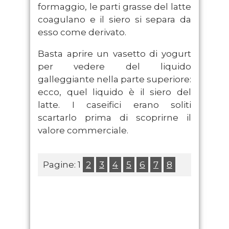
formaggio, le parti grasse del latte
coagulano e il siero si separa da
esso come derivato.
Basta aprire un vasetto di yogurt
per vedere del liquido
galleggiante nella parte superiore:
ecco, quel liquido è il siero del
latte. I caseifici erano soliti
scartarlo prima di scoprirne il
valore commerciale.
Pagine:
1
2
3
4
5
6
7
8