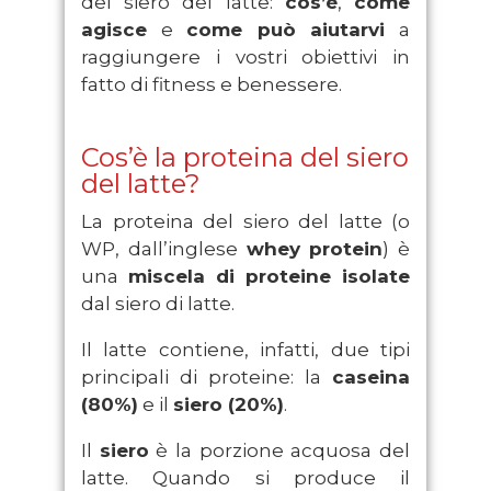
del siero del latte:
cos’è
,
come
agisce
e
come può aiutarvi
a
raggiungere i vostri obiettivi in
fatto di fitness e benessere.
Cos’è la proteina del siero
del latte?
La proteina del siero del latte (o
WP, dall’inglese
whey protein
) è
una
miscela di proteine isolate
dal siero di latte.
Il latte contiene, infatti, due tipi
principali di proteine: la
caseina
(80%)
e il
siero (20%)
.
Il
siero
è la porzione acquosa del
latte. Quando si produce il